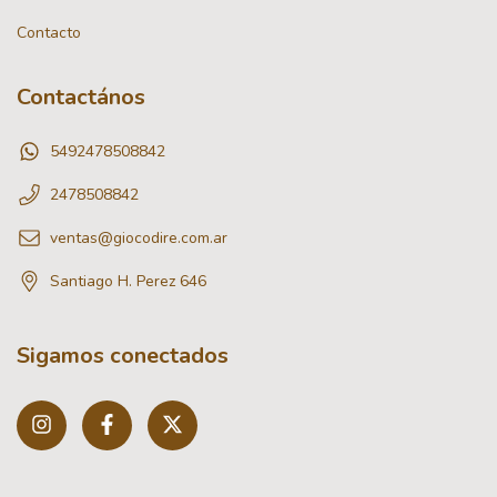
Contacto
Contactános
5492478508842
2478508842
ventas@giocodire.com.ar
Santiago H. Perez 646
Sigamos conectados