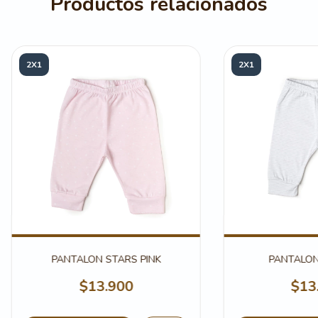
Productos relacionados
2X1
2X1
PANTALON STARS PINK
PANTALON
$13.900
$13