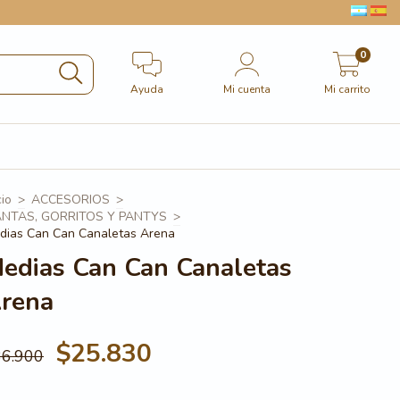
0
Ayuda
Mi cuenta
Mi carrito
cio
>
ACCESORIOS
>
NTAS, GORRITOS Y PANTYS
>
dias Can Can Canaletas Arena
edias Can Can Canaletas
rena
$25.830
36.900