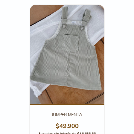
JUMPER MENTA
$49.900
3
cuotas sin interés de
$16.633,33