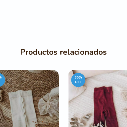
Productos relacionados
%
30
%
F
OFF