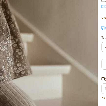
Ver
Tal
Ent
No 