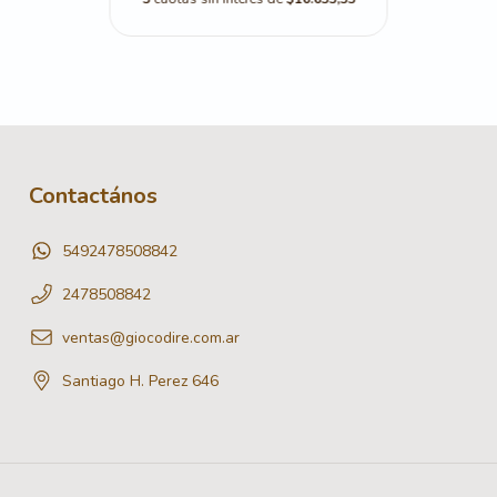
Contactános
5492478508842
2478508842
ventas@giocodire.com.ar
Santiago H. Perez 646