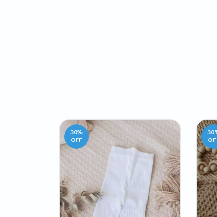
30
%
30
OFF
OF