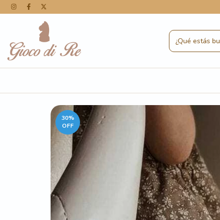
30
%
OFF