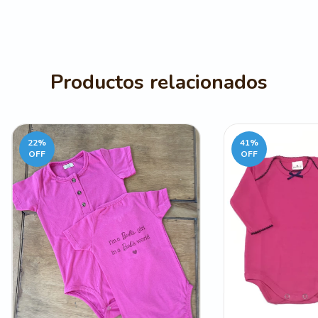
Productos relacionados
22
%
41
%
OFF
OFF