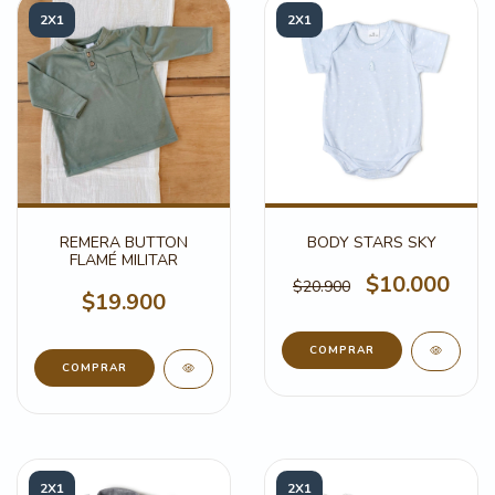
2X1
2X1
REMERA BUTTON
BODY STARS SKY
FLAMÉ MILITAR
$10.000
$20.900
$19.900
COMPRAR
COMPRAR
2X1
2X1