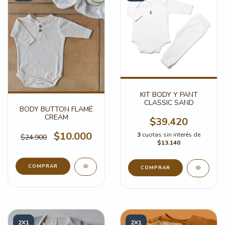
KIT BODY Y PANT
CLASSIC SAND
BODY BUTTON FLAMÉ
CREAM
$39.420
$10.000
3
cuotas sin interés de
$24.900
$13.140
COMPRAR
COMPRAR
2X1
2X1