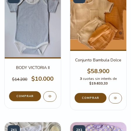
Conjunto Bambula Dolce
BODY VICTORIA II
$58.900
$10.000
3
cuotas sin interés de
$14.200
$19.633,33
COMPRAR
COMPRAR
2X1
2X1