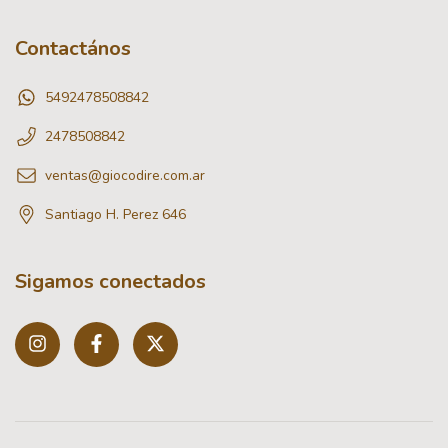
Contactános
5492478508842
2478508842
ventas@giocodire.com.ar
Santiago H. Perez 646
Sigamos conectados