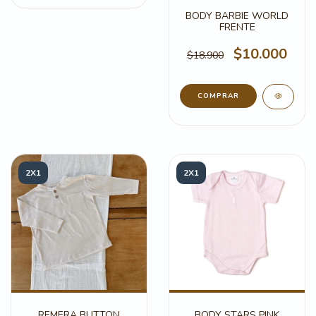
BODY BARBIE WORLD
FRENTE
$10.000
$18.900
COMPRAR
2X1
2X1
REMERA BUTTON
BODY STARS PINK